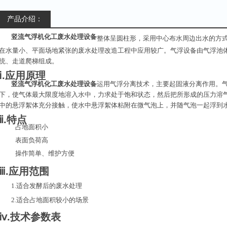
产品介绍：
竖流气浮机化工废水处理设备
整体呈圆柱形，采用中心布水周边出水的方
在水量小、平面场地紧张的废水处理改造工程中应用较广。气浮设备由气浮池
统、走道爬梯组成。
ⅰ.应用原理
竖流气浮机化工废水处理设备
运用气浮分离技术，主要起固液分离作用。
下，使气体最大限度地溶入水中，力求处于饱和状态，然后把所形成的压力溶
中的悬浮絮体充分接触，使水中悬浮絮体粘附在微气泡上，并随气泡一起浮到
ⅱ.特点
占地面积小
表面负荷高
操作简单、维护方便
ⅲ.应用范围
1.适合发酵后的废水处理
2.适合占地面积较小的场景
ⅳ.技术参数表