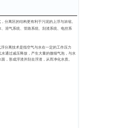
式，分离区的结构更有利于污泥的上浮与浓缩。
体、溶气系统、管路系统、刮渣系统、电控系
气浮分离技术是指空气与水在一定的工作压力
气水通过减压释放，产生大量的微细气泡，与
水
水面，形成浮渣并刮去浮渣，从而净化水质。