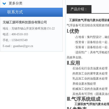
更多分类
产品介绍：
联系方式
工源双效气浮池污废水处理设
无锡工源环境科技股份有限公司
气浮设备可灵活组合实现双效功
地址：无锡市锡山开发区春晖东路151-22
Ⅰ.优势
电话：400-0510-103
·占地省：集约型设计，融
手机：13584195549
·投资省：设备组合在一起
E-mail：guanhao@gye.cn
·安装省：设备组合在一起
·适应性广：具有气浮粗处
高效率去除。
Ⅱ.应用
石油石化行业含油废水处理
肉类加工业的屠宰废水处理
乳品加工业的油脂废水处理
养殖业废水预处理
机械加工业的含油废水处理
其他具有可浮性（固液及油
Ⅲ.气浮系统组成
工源双效气浮池污废水处