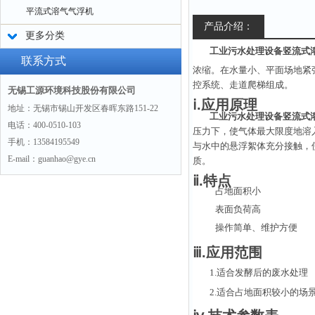
平流式溶气气浮机
产品介绍：
更多分类
工业污水处理设备竖流式
联系方式
浓缩。在水量小、平面场地紧
控系统、走道爬梯组成。
无锡工源环境科技股份有限公司
ⅰ.应用原理
地址：无锡市锡山开发区春晖东路151-22
工业污水处理设备竖流式
电话：400-0510-103
压力下，使气体最大限度地溶
手机：13584195549
与
水中的悬浮絮体充分接触，
E-mail：guanhao@gye.cn
质。
ⅱ.特点
占地面积小
表面负荷高
操作简单、维护方便
ⅲ.应用范围
1.适合发酵后的废水处理
2.适合占地面积较小的场