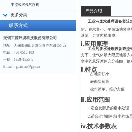
平流式溶气气浮机
产品介绍：
更多分类
工业污废水处理设备竖流
联系方式
缩。在水量小、平面场地紧张
系统、走道爬梯组成。
无锡工源环境科技股份有限公司
ⅰ.应用原理
地址：无锡市锡山开发区春晖东路151-22
工业污废水处理设备竖流
电话：400-0510-103
力下，使气体最大限度地溶入
手机：13584195549
水中的悬浮絮体充分接触，使
E-mail：guanhao@gye.cn
ⅱ.特点
占地面积小
表面负荷高
操作简单、维护方便
ⅲ.应用范围
1.适合发酵后的废水处理
2.适合占地面积较小的场
ⅳ.技术参数表