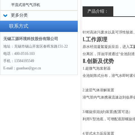
平流式溶气气浮机
产品介绍：
更多分类
联系方式
针对高浓污废水以及可浮性较差
无锡工源环境科技股份有限公司
Ⅰ.工作原理
地址：无锡市锡山开发区春晖东路151-22
原水经混凝絮凝反应后，进入
工
电话：400-0510-103
分离区，浮油浮渣通过“全池刮渣
Ⅱ.创新及优势
手机：13584195549
E-mail：guanhao@gye.cn
1.超微气泡发射器
全池矩阵式分布，溶气水即时雾化(
2.波层气体溶解装置
溶气管内气体携液流速达到临界
3.螺旋排泥(砂)装置(配置可选）
利用V型池底，可增配底部螺旋排
4.管式水力反应装置