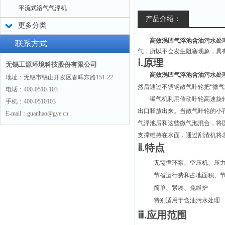
平流式溶气气浮机
产品介绍：
更多分类
高效涡凹气浮池含油污水处
联系方式
气，所以不会发生阻塞现象，具
ⅰ.原理
无锡工源环境科技股份有限公司
高效涡凹气浮池含油污水处
地址：无锡市锡山开发区春晖东路151-22
然后通过不锈钢散气叶轮把“微气
电话：400-0510-103
曝气机利用传动叶轮高速旋
手机：400-0510103
出口释放出来。当散气叶轮的小孔
E-mail：guanhao@gye.cn
气浮池后和这些微气泡混合，将
支撑维持在水面，通过刮渣机将
ⅱ.特点
无需循环泵、空压机、压
节省运行费和占地面积、
简单、紧凑、免维护
特别适用于含油污水处理
ⅲ.应用范围