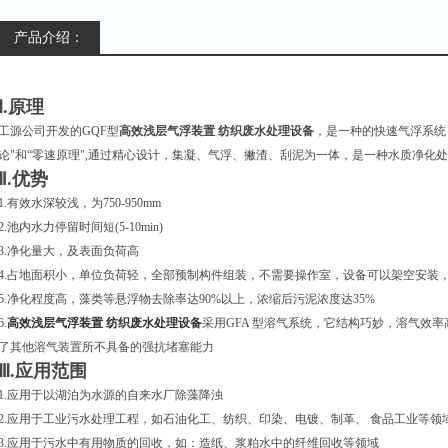
产品介绍：
Ⅰ.原理
工源公司开发的GQF型
高效浅层气浮装置 纺织废水处理设备
，是一种的快速气浮系统
论"和“零速原理",通过精心设计，集凝、气浮、撇渣、刮泥为一体，是一种水质净化
Ⅱ.优势
1.有效水深较浅，为750-950mm
2.池内水力停留时间短(5-10min)
3.净化量大，及表面负荷高
4.占地面积小，单位负荷轻，全部预制构件组装，不需要操作室，设备可以架空安装，
5.净化程度高，藻类等悬浮物去除率达90%以上，浓缩后污泥浓度达35%
6
.
高效浅层气浮装置 纺织废水处理设备
采用GFA 型溶气系统，它结构巧妙，溶气效
了其他溶气装置所不具备的强抗堵塞能力
Ⅲ.应用范围
1.应用于以湖泊为水源的自来水厂除藻降浊
2.应用于工业污水处理工程，如石油化工、纺织、印染、电镀、制革、 食品工业等领
3.应用于污水中有用物质的回收，如：造纸、浆粕水中的纤维回收等领域