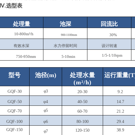
Ⅳ.
选型表
处理量
池深
回流比
10-800m³/h
30%
900-1100mm
有效水深
水力停留时间
设计转速
1/5-1/10rpm
750-950mm
5-10min
型号
池径
(m)
处理水量
运行重量
(T
(m²/h)
φ3
GQF-30
20-30
9.2
GQF-50
φ4
40-50
14.7
φ5
GQF-70
60-70
21.2
GQF-100
φ6
80
-100
29.4
GQF-150
38.9
120-150
φ7