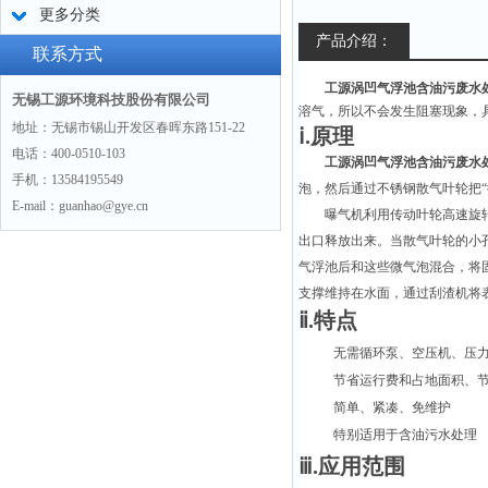
更多分类
产品介绍：
联系方式
工源涡凹气浮池含油污废水
无锡工源环境科技股份有限公司
溶气，所以不会发生阻塞现象，
地址：无锡市锡山开发区春晖东路151-22
ⅰ.原理
电话：400-0510-103
工源涡凹气浮池含油污废水
手机：13584195549
泡，然后通过不锈钢散气叶轮把“
E-mail：guanhao@gye.cn
曝气机利用传动叶轮高速旋
出口释放出来。当散气叶轮的小孔
气浮池后和这些微气泡混合，将
支撑维持在水面，通过刮渣机将
ⅱ.特点
无需循环泵、空压机、压
节省运行费和占地面积、
简单、紧凑、免维护
特别适用于含油污水处理
ⅲ.应用范围