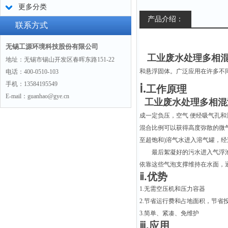
更多分类
产品介绍：
联系方式
无锡工源环境科技股份有限公司
工业废水处理多相
地址：无锡市锡山开发区春晖东路151-22
和悬浮固体。广泛应用在许多不
电话：400-0510-103
手机：13584195549
ⅰ.
工作原理
E-mail：guanhao@gye.cn
工业废水处理多相混
成一定负压，空气 便经吸气孔
混合比例可以获得高度弥散的微气
至超饱和)溶气水进入溶气罐，经
最后絮凝好的污水进入气浮
依靠这些气泡支撑维持在水面，
ⅱ
.优势
1.无需空压机和压力容器
2.节省运行费和占地面积，节省
3.简单、紧凑、免维护
ⅲ.应用