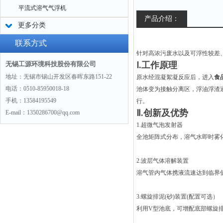
平流式溶气气浮机
产品介绍：
更多分类
联系方式
针对高浓污废水以及可浮性较差
无锡工源环境科技股份有限公司
Ⅰ.工作原理
地址：无锡市锡山开发区春晖东路151-22
原水经混凝絮凝反应后，进入
食
电话：0510-85950018-18
池体变为接触分离区，浮油浮渣通
手机：13584195549
行。
Ⅱ.创新及优势
E-mail：1350286700@qq.com
1.超微气泡发射器
全池矩阵式分布，溶气水即时雾化(
2.波层气体溶解装置
溶气管内气体携液流速达到临界
3.螺旋排泥(砂)装置(配置可选）
利用V型池底，可增配底部螺旋排