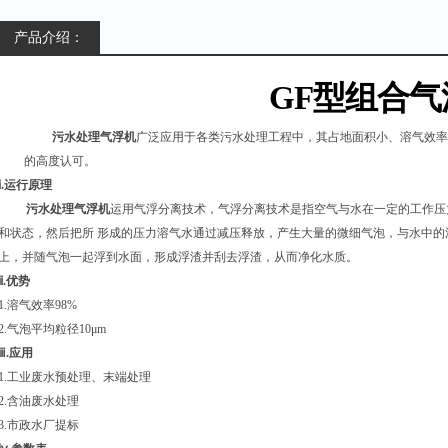
产品介绍：
GF
型组合气
污水处理气浮机
广泛应用于各类污水处理工程中，其占地面积小、溶气效率高
的高度认可。
ⅰ.运行原理
污水处理气浮机
运用气浮分离技术，
气浮分离技术是指空气与水在一定的工作压
和状态，然后把所 形成的压力溶气水通过减压释放，产生大量的微细气泡，与水中
上，并随气泡一起浮到水面，形成浮渣并刮去浮渣，从而净化水质。
ⅱ.优势
1.溶气效率98%
2.气泡平均粒径10μm
ⅲ.应用
1.工业废水预处理、末端处理
2.含油废水处理
3.市政水厂提标