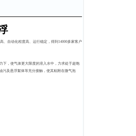
浮
、自动化程度高、运行稳定，得到14000多家客户
力下，使气体更大限度的溶入水中，力求处于超饱
的油污及悬浮絮体等充分接触，使其粘附在微气泡