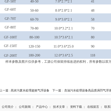
GF-50T
40-50
7
.0*
2.7
*
2.1
41
GF-60T
50-60
8
.0*
2.8
*
2.1
48
GF-70
T
60-70
9
.0*
3
.0*
2.1
58
GF-80T
70-80
10
.0*
3.2
*
2.1
70
GF-100T
80-100
10.5
*
3.6
*
2.1
80
GF-150T
120-150
11
.0*
3.6
*
25
.0
90
180-200
12
.0*
3.6
*
2.5
118
GF-200T
样本参数及图片仅供参考，工源公司保留持续改进的权利，所有参数以
双
上一篇 :
高浓污废水处理超效气浮设备
下一篇 :
含油污水处理设备高品质涡凹气浮
公司简介
公司新闻
产品中心
技术文章
资料下载
在线留言
联系
|
|
|
|
|
|